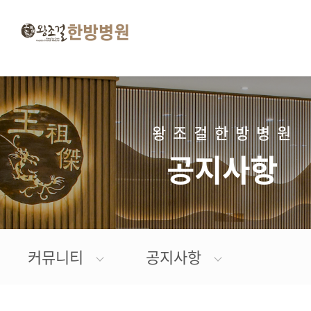
왕
조
걸
한
방
왕조걸한방병원
병
원
공지사항
커뮤니티
공지사항