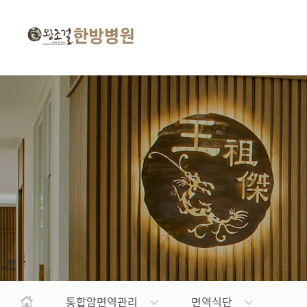
왕
조
걸
한
방
병
원
통합암면역관리
면역식단