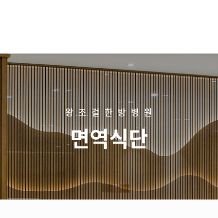
왕조걸한방병원
면역식단